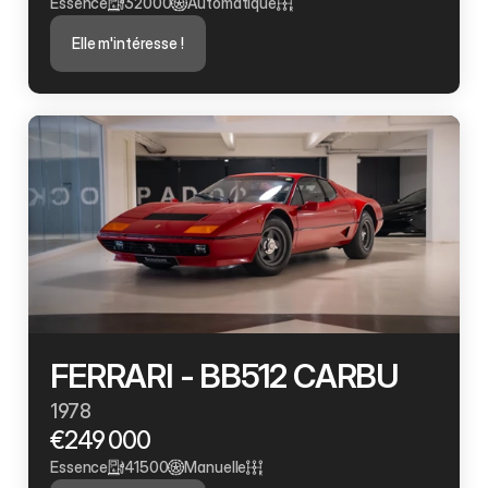
Essence
32000
Automatique
Elle m'intéresse !
FERRARI - BB512 CARBU
1978
€249 000
Essence
41500
Manuelle