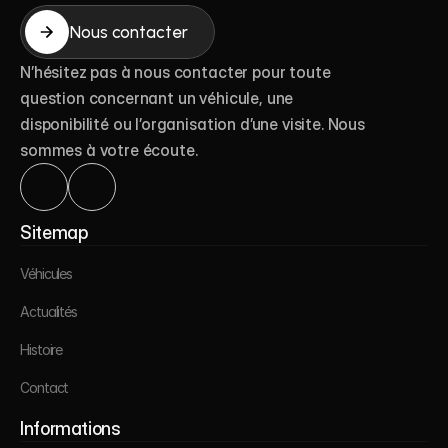
Nous contacter
Nous contacter
N’hésitez pas à nous contacter pour toute 
question concernant un véhicule, une 
disponibilité ou l’organisation d’une visite. Nous 
sommes à votre écoute.
Véhicules
Sitemap
Actualités
Véhicules
Histoire
Actualités
Véhicules
Contact
Histoire
Actualités
Contact
Histoire
Mentions légales
Informations
Contact
Politique de confidentialité