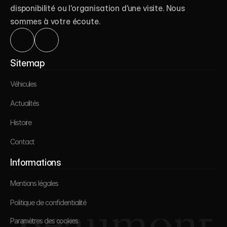
disponibilité ou l’organisation d’une visite. Nous 
sommes à votre écoute.
Véhicules
Sitemap
Actualités
Véhicules
Histoire
Actualités
Véhicules
Contact
Histoire
Actualités
Contact
Histoire
Mentions légales
Informations
Contact
Politique de confidentialité
Mentions légales
Politique de confidentialité
Mentions légales
Paramètres des cookies